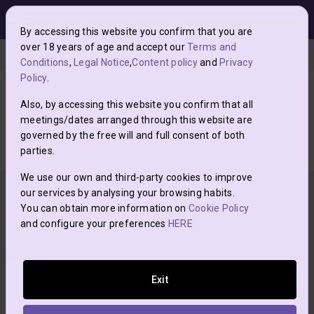
menu
0
grade
NuevoLoquo es una web de posts clasificados y no
By accessing this website you confirm that you are
interfiere en las relaciones entre los usuarios y quienes
over 18 years of age and accept our
Terms and
Posts con pasión
Contactos Islas Baleares
Escorts mujeres I
suben posts.
Conditions
,
Legal Notice
,
Content policy
and
Privacy
Policy
.
Para evitar
ESTAFAS
, nunca envíes nada por adelantado
CHIARA
ni de antemano.
Also, by accessing this website you confirm that all
VOLUPTUOSA Y LINDA.
meetings/dates arranged through this website are
governed by the free will and full consent of both
star
parties.
Añadir a favoritos
Cerrar
We use our own and third-party cookies to improve
our services by analysing your browsing habits.
You can obtain more information on
Cookie Policy
and configure your preferences
HERE
Exit