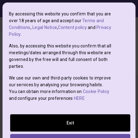
menu
0
grade
NuevoLoquo es una web de posts clasificados y no
By accessing this website you confirm that you are
interfiere en las relaciones entre los usuarios y quienes
over 18 years of age and accept our
Terms and
Posts con pasión
Contactos Madrid
Masajes Madrid
DINA
suben posts.
Conditions
,
Legal Notice
,
Content policy
and
Privacy
Policy
.
Para evitar
ESTAFAS
, nunca envíes nada por adelantado
CAMILA
ni de antemano.
Also, by accessing this website you confirm that all
DINAMISMO, ENCANTO Y ENTREGA
meetings/dates arranged through this website are
governed by the free will and full consent of both
star
parties.
Añadir a favoritos
Cerrar
We use our own and third-party cookies to improve
our services by analysing your browsing habits.
You can obtain more information on
Cookie Policy
and configure your preferences
HERE
Exit